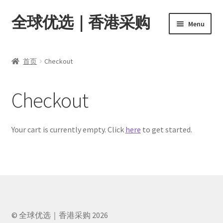
全球优选｜香港采购
Skip
Skip
Menu
to
to
navigation
content
首页
首页
Checkout
Expand
商品分类
child
Checkout
menu
店内资讯
转账窗口
Your cart is currently empty. Click
here
to get started.
Expand
会员中心
child
menu
© 全球优选｜香港采购 2026