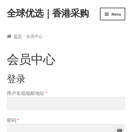
全球优选｜香港采购
Skip
Skip
Menu
to
to
navigation
content
首页
首页
会员中心
Expand
商品分类
child
会员中心
menu
店内资讯
转账窗口
登录
Expand
会员中心
必
用户名或电邮地址
*
child
填
menu
必
密码
*
填