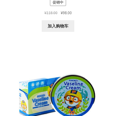
促销中
原
当
¥
118.00
¥
98.00
价
前
为：
价
加入购物车
¥118.00。
格
为：
¥98.00。