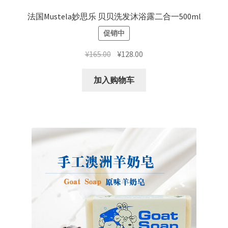
法国Mustela妙思乐 贝贝洗发沐浴露二合一500ml
促销中
原
当
¥
165.00
¥
128.00
价
前
为：
价
加入购物车
¥165.00。
格
为：
¥128.00。