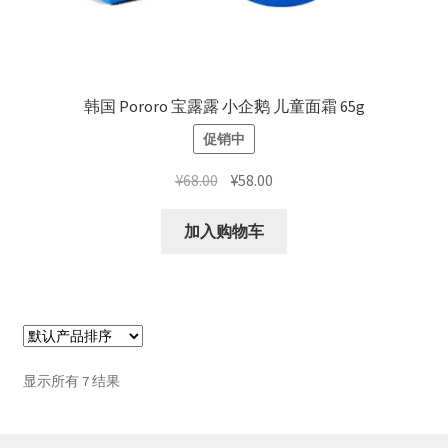
韩国 Pororo 宝露露 小企鹅 儿童面霜 65g
促销中
原
当
¥
68.00
¥
58.00
价
前
为：
价
加入购物车
¥68.00。
格
为：
¥58.00。
显示所有 7 结果