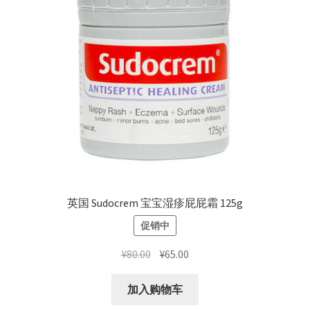
英国 Sudocrem 宝宝湿疹屁屁霜 125g
促销中
原
当
¥
80.00
¥
65.00
价
前
为：
价
加入购物车
¥80.00。
格