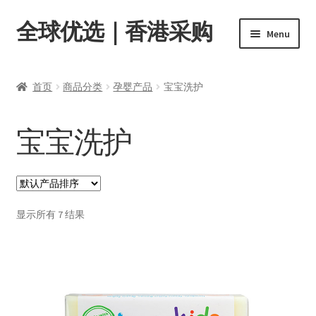
全球优选｜香港采购
Skip
Skip
Menu
to
to
navigation
content
首页
首页
商品分类
孕婴产品
宝宝洗护
Expand
商品分类
child
宝宝洗护
menu
Expand
孕婴产品
child
menu
宝宝奶粉
显示所有 7 结果
纸尿裤
宝宝辅食
宝宝喂养用品