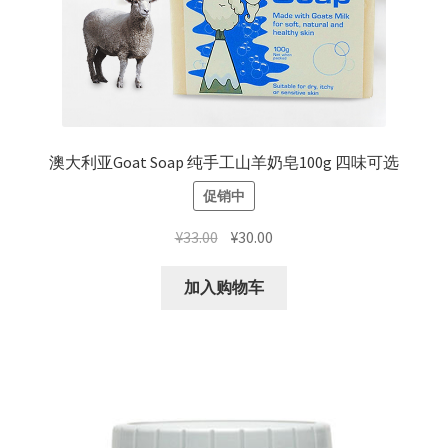
澳大利亚Goat Soap 纯手工山羊奶皂100g 四味可选
促销中
原
当
¥
33.00
¥
30.00
价
前
为：
价
加入购物车
¥33.00。
格
为：
¥30.00。