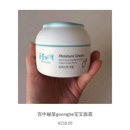
¥28.00。
转账窗口
Expand
会员中心
child
menu
宫中秘策goongbe宝宝面霜
¥
158.00