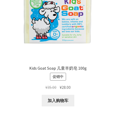
宝宝洗护
宝宝营养保健
妈妈用品
进口药品
Expand
进口食品
child
Kids Goat Soap 儿童羊奶皂 100g
menu
Expand
美妆护肤
促销中
child
menu
原
当
成人保健
¥
35.00
¥
28.00
价
前
为：
价
加入购物车
居家日用
¥35.00。
格
为：
店内资讯