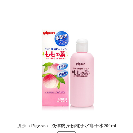
为：
¥65.00。
贝亲（Pigeon） 液体爽身粉桃子水痱子水200ml