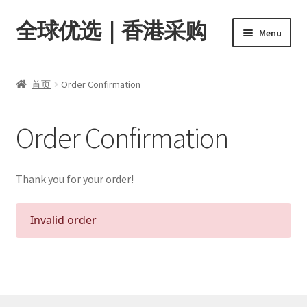
全球优选｜香港采购
Skip
Skip
Menu
to
to
navigation
content
首页
首页
Order Confirmation
Expand
商品分类
child
Order Confirmation
menu
店内资讯
转账窗口
Thank you for your order!
Expand
会员中心
Invalid order
child
menu