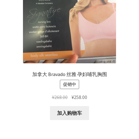
加拿大 Bravado 丝雅 孕妇哺乳胸围
促销中
原
当
¥
268.00
¥
258.00
价
前
为：
价
加入购物车
¥268.00。
格
为：
¥258.00。