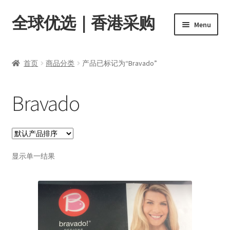
全球优选｜香港采购
Skip
Skip
Menu
to
to
navigation
content
首页
首页
商品分类
产品已标记为“Bravado”
Expand
商品分类
child
Bravado
menu
店内资讯
转账窗口
Expand
显示单一结果
会员中心
child
menu