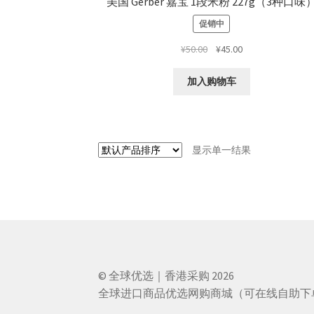
美国 Gerber 嘉宝 1段米粉 227g（3种口味
促销中
原
当
¥
50.00
¥
45.00
价
前
为：
价
加入购物车
¥50.00。
格
为：
¥45.00。
显示单一结果
© 全球优选｜香港采购 2026
全球进口商品优选网购商城（可在线自助下