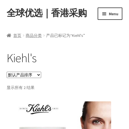
全球优选｜香港采购
Skip
Skip
Menu
to
to
navigation
content
首页
首页
商品分类
产品已标记为“Kiehl's”
Expand
商品分类
child
Kiehl's
menu
店内资讯
转账窗口
Expand
显示所有 2 结果
会员中心
child
menu