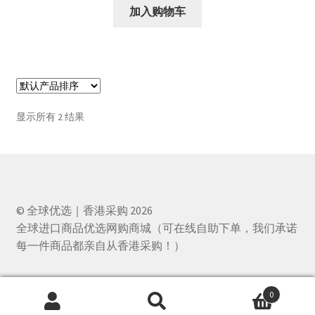
为：
价
加入购物车
¥300.00。
格
为：
¥255.00。
显示所有 2 结果
© 全球优选｜香港采购 2026
全球进口商品优选网购商城（可在线自助下单，我们承诺
每一件商品都亲自从香港采购！）
0
搜
搜