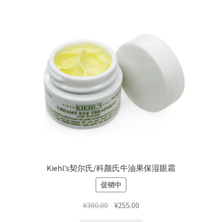
Kiehl’s契尔氏/科颜氏牛油果保湿眼霜
促销中
原
当
¥
300.00
¥
255.00
价
前