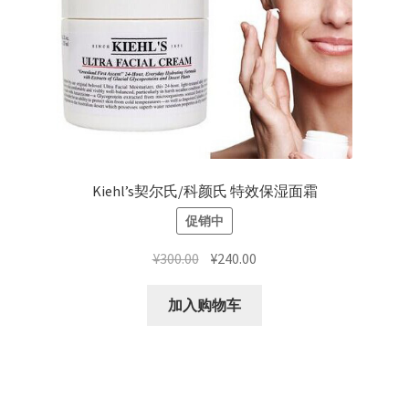
Kiehl’s契尔氏/科颜氏 特效保湿面霜
促销中
原
当
¥
300.00
¥
240.00
价
前
为：
价
加入购物车
¥300.00。
格
为：
¥240.00。