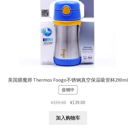
美国膳魔师 Thermos Foogo不锈钢真空保温吸管杯290ml
促销中
原
当
¥
159.00
¥
139.00
价
前
为：
价
加入购物车
¥159.00。
格
为：