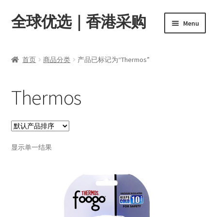
全球优选｜香港采购
Skip
Skip
Menu
to
to
navigation
content
首页
首页
商品分类
产品已标记为“Thermos”
Expand
商品分类
child
Thermos
menu
店内资讯
转账窗口
Expand
显示单一结果
会员中心
child
menu