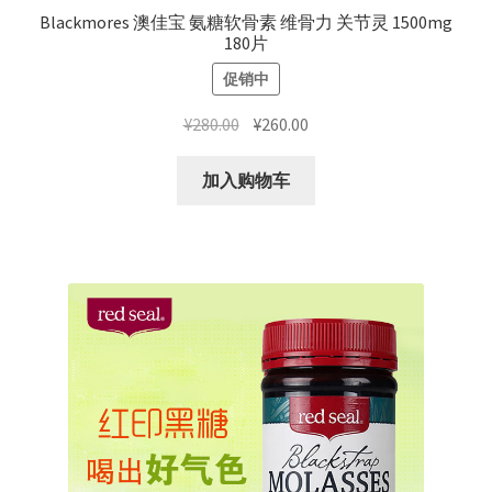
Blackmores 澳佳宝 氨糖软骨素 维骨力 关节灵 1500mg
180片
促销中
原
当
¥
280.00
¥
260.00
价
前
为：
价
加入购物车
¥280.00。
格
为：
¥260.00。