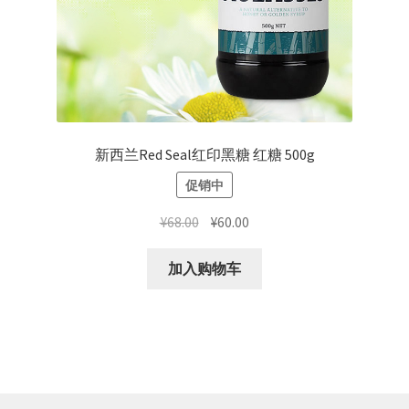
新西兰Red Seal红印黑糖 红糖 500g
促销中
原
当
¥
68.00
¥
60.00
价
前
为：
价
加入购物车
¥68.00。
格
为：
¥60.00。