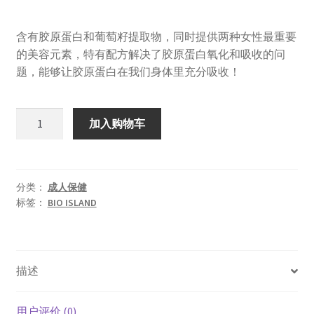
价
前
含有胶原蛋白和葡萄籽提取物，同时提供两种女性最重要
为：
价
的美容元素，特有配方解决了胶原蛋白氧化和吸收的问
¥168.00。
格
题，能够让胶原蛋白在我们身体里充分吸收！
为：
Bio
¥158.00。
加入购物车
Island
胶
原
蛋
分类：
成人保健
标签：
BIO ISLAND
白
+葡
萄
籽
描述
精
华
60
用户评价 (0)