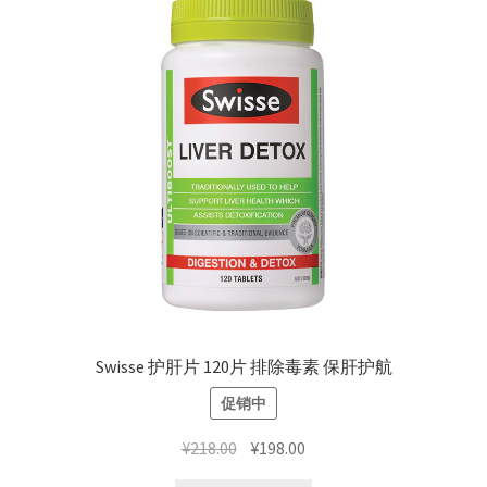
Swisse 护肝片 120片 排除毒素 保肝护航
促销中
原
当
¥
218.00
¥
198.00
价
前