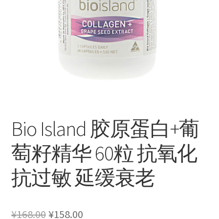
Bio Island 胶原蛋白+葡
萄籽精华 60粒 抗氧化
抗过敏 延缓衰老
原
当
¥
168.00
¥
158.00