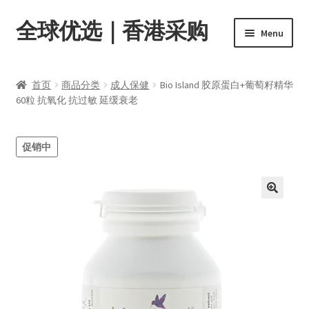
全球优选｜香港采购
Skip
Skip
Menu
to
to
navigation
content
首页
首页
商品分类
成人保健
Bio Island 胶原蛋白+葡萄籽精华
Expand
60粒 抗氧化 抗过敏 延缓衰老
商品分类
child
menu
店内资讯
促销中
转账窗口
Expand
会员中心
child
menu