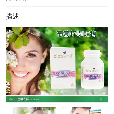
粒
抗
描述
氧
化
抗
过
敏
延
缓
衰
老
数
量