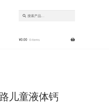
搜
搜
索：
索
¥
0.00
0 items
家得路儿童液体钙