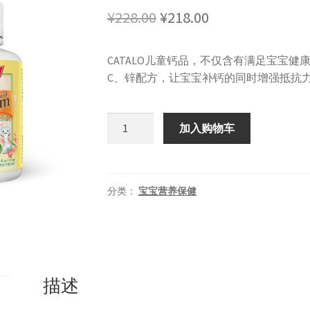
原
当
¥
228.00
¥
218.00
价
前
CATALO儿童钙品，不仅含有满足宝宝健
为：
价
C、锌配方，让宝宝补钙的同时增强抵抗
¥228.00。
格
为：
CATALO
加入购物车
美
¥218.00。
国
家
得
分类：
宝宝营养保健
路
儿
童
液
体
描述
钙