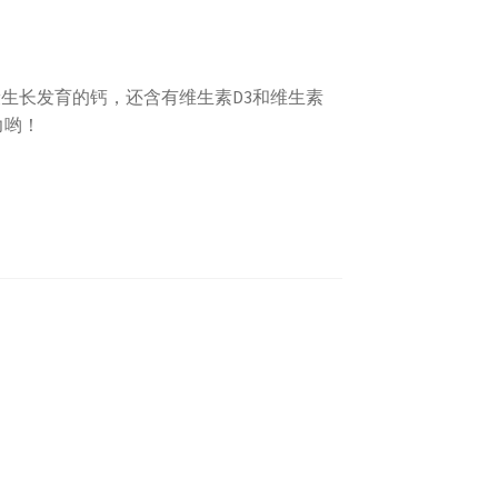
康生长发育的钙，还含有维生素D3和维生素
力哟！