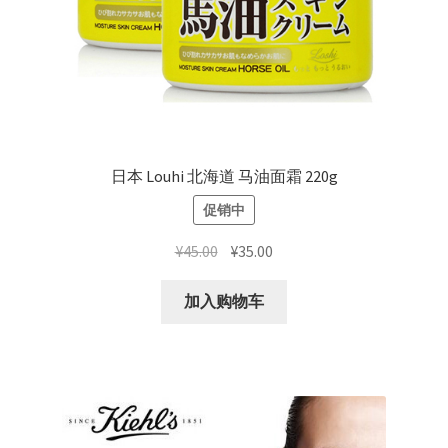
日本 Louhi 北海道 马油面霜 220g
促销中
原
当
¥
45.00
¥
35.00
价
前
为：
价
加入购物车
¥45.00。
格
为：
¥35.00。