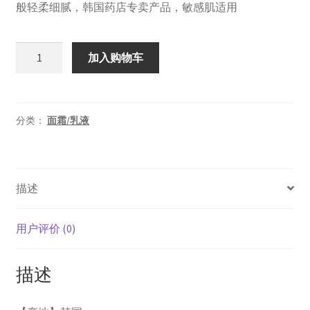
¥129.00。
格
般轻柔细腻，韩国药店专卖产品，敏感肌适用
为：
韩
¥99.00。
加入购物车
国
Cloud
九
朵
分类：
面霜/乳液
云
祛
斑
描述
霜
50g
数
用户评价 (0)
量
描述