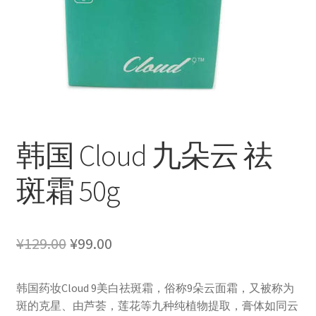
韩国 Cloud 九朵云 祛
斑霜 50g
原
当
¥
129.00
¥
99.00
价
前
韩国药妆Cloud 9美白祛斑霜，俗称9朵云面霜，又被称为
为：
价
斑的克星、由芦荟，莲花等九种纯植物提取，膏体如同云