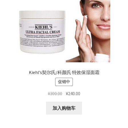
Kiehl’s契尔氏/科颜氏 特效保湿面霜
促销中
原
当
¥
300.00
¥
240.00
价
前
为：
价
加入购物车
¥300.00。
格
为：