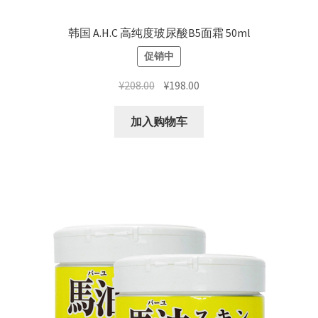
韩国 A.H.C 高纯度玻尿酸B5面霜 50ml
促销中
原
当
¥
208.00
¥
198.00
价
前
为：
价
加入购物车
¥208.00。
格
为：
¥198.00。