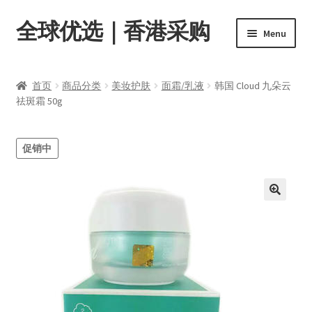
全球优选｜香港采购
Skip
Skip
Menu
to
to
navigation
content
首页
首页
商品分类
美妆护肤
面霜/乳液
韩国 Cloud 九朵云
Expand
祛斑霜 50g
商品分类
child
menu
店内资讯
促销中
转账窗口
Expand
会员中心
child
menu