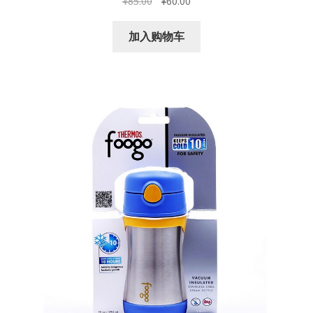
¥
85.00
¥
60.00
价
前
为：
价
加入购物车
¥85.00。
格
为：
¥60.00。