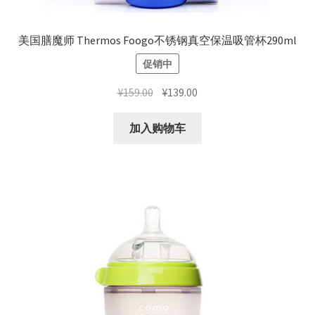
美国膳魔师 Thermos Foogo不锈钢真空保温吸管杯290ml
促销中
原
当
¥
159.00
¥
139.00
价
前
为：
价
加入购物车
¥159.00。
格
为：
¥139.00。