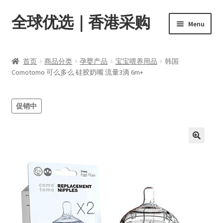
全球优选｜香港采购
Skip
Skip
Menu
to
to
navigation
content
首页
首页
商品分类
孕婴产品
宝宝喂养用品
韩国
Expand
Comotomo 可么多么 硅胶奶嘴 流量3滴 6m+
商品分类
child
menu
店内资讯
促销中
转账窗口
Expand
会员中心
child
menu