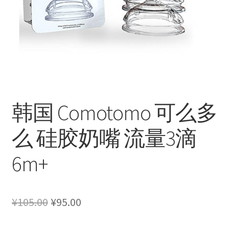
韩国 Comotomo 可么多
么 硅胶奶嘴 流量3滴
6m+
原
当
¥
105.00
¥
95.00
价
前