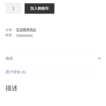
为：
价
韩
加入购物车
国
¥105.00。
格
Comotomo
为：
可
¥95.00。
么
分类：
宝宝喂养用品
标签：
Comotomo
多
么
硅
胶
描述
奶
嘴
流
用户评价 (0)
量
3
描述
滴
6m+
数