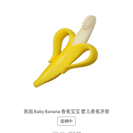
美国 Baby Banana 香蕉宝宝 婴儿香蕉牙胶
促销中
原
当