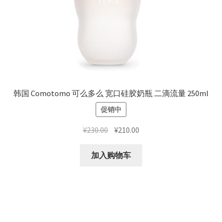
韩国 Comotomo 可么多么 宽口硅胶奶瓶 二滴流量 250ml
促销中
原
当
¥
230.00
¥
210.00
价
前
为：
价
加入购物车
¥230.00。
格
为：
¥210.00。