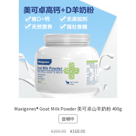
Maxigenes® Goat Milk Powder 美可卓山羊奶粉 400g
促销中
原
当
¥
200.00
¥
168.00