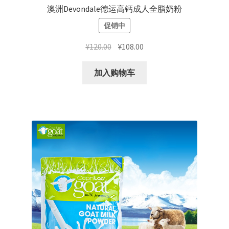
澳洲Devondale德运高钙成人全脂奶粉
促销中
原
当
¥
120.00
¥
108.00
价
前
为：
价
加入购物车
¥120.00。
格
为：
¥108.00。