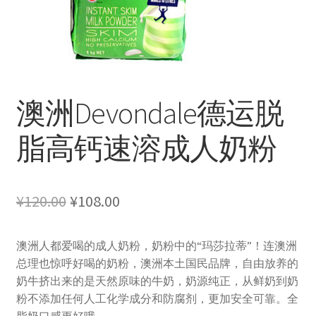
澳洲Devondale德运脱
脂高钙速溶成人奶粉
原
当
¥
120.00
¥
108.00
价
前
澳洲人都爱喝的成人奶粉，奶粉中的“玛莎拉蒂”！连澳洲
为：
价
总理也惊呼好喝的奶粉，澳洲本土国民品牌，自由放养的
¥120.00。
格
奶牛挤出来的是天然原味的牛奶，奶源纯正，从鲜奶到奶
粉不添加任何人工化学成分和防腐剂，更加安全可靠。全
为：
脂奶口感更好哦~