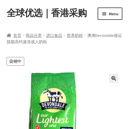
全球优选｜香港采购
Skip
Skip
Menu
to
to
navigation
content
首页
首页
商品分类
进口食品
营养奶粉
澳洲Devondale德运
Expand
脱脂高钙速溶成人奶粉
商品分类
child
menu
店内资讯
促销中
转账窗口
Expand
会员中心
child
menu