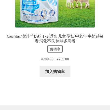
Caprilac 澳洲 羊奶粉 1kg 适合 儿童 孕妇 中老年 牛奶过敏
者 消化不良 体弱多病者
促销中
原
当
¥
280.00
¥
260.00
价
前
为：
价
加入购物车
¥280.00。
格
为：
¥260.00。