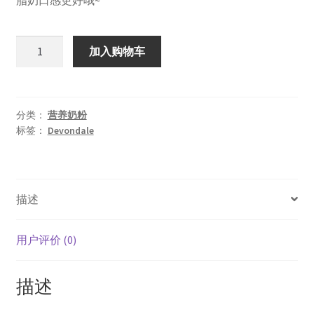
¥108.00。
澳
加入购物车
洲
Devondale
德
运
分类：
营养奶粉
标签：
Devondale
脱
脂
高
钙
描述
速
溶
成
用户评价 (0)
人
奶
描述
粉
数