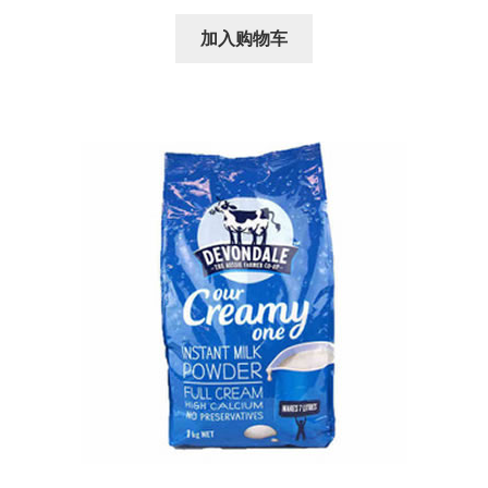
价
前
为：
价
加入购物车
¥200.00。
格
为：
¥168.00。