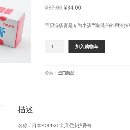
原
当
¥
37.00
¥
34.00
价
前
宝贝湿疹膏是专为小孩而制造的外用涂抹
为：
价
¥37.00。
格
日
加入购物车
为：
本
MOPIKO
¥34.00。
无
比
分类：
进口药品
膏
宝
贝
湿
描述
疹
膏
数
名称：日本MOPIKO 宝贝湿疹护臀膏