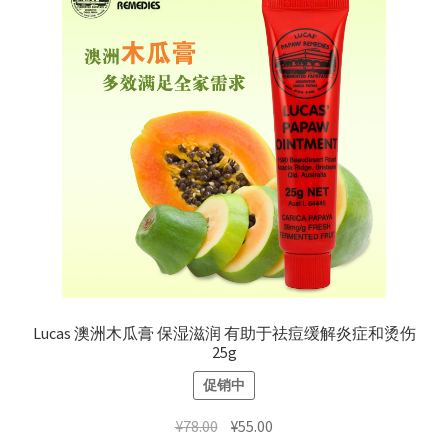
Lucas 澳洲木瓜膏 保湿滋润 有助于祛痘缓解炎症和烫伤
25g
促销中
原
当
¥
78.00
¥
55.00