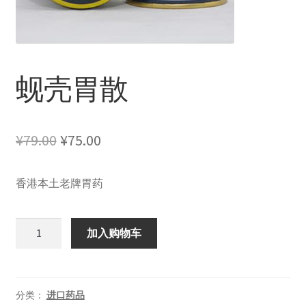
蚬壳胃散
原
当
¥
79.00
¥
75.00
价
前
香港本土老牌胃药
为：
价
¥79.00。
格
蚬
加入购物车
为：
壳
胃
¥75.00。
散
数
分类：
进口药品