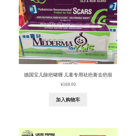
德国宝儿除疤啫喱 儿童专用祛疤膏去疤痕
¥
168.00
加入购物车