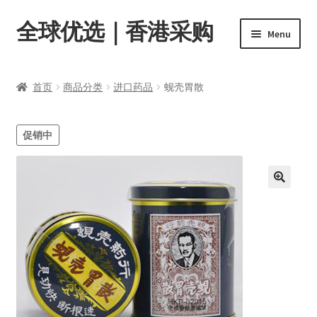
全球优选｜香港采购
Skip
Skip
Menu
to
to
navigation
content
首页
首页
商品分类
进口药品
蚬壳胃散
Expand
商品分类
child
促销中
menu
店内资讯
转账窗口
Expand
会员中心
child
menu