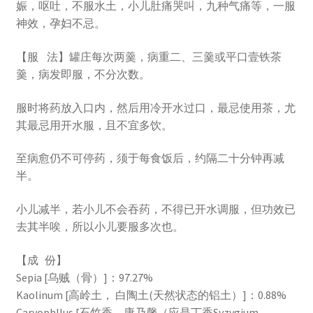
娠，呕吐，不服水土，小儿肚痛哭叫，九种气痛等，一服
神效，孕妇不忌。
【服 法】罐庄每次两羹，病重二、三羹或平口壹铁茶
羹，病发即服，不分次数。
服时将药放入口内，然后用冷开水过口，最忌使用茶，尤
其最忌用开水服，且不宜多饮。
至病愈仍不可停药，须于每食饭后，约隔二十分钟再减
半。
小儿减半，若小儿不会吞药，不得已开水调服，但功效已
去其半唉，所以小儿要服多次也。
【成 份】
Sepia [乌贼（骨）]：97.27%
Kaolinum [高岭土， 白陶土(天然状态的铝土）]：0.88%
Caryophllus [石竹香，康乃馨（应是丁香Syzygium