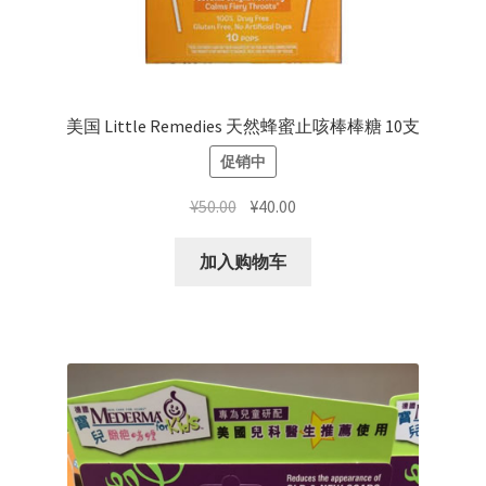
美国 Little Remedies 天然蜂蜜止咳棒棒糖 10支
促销中
原
当
¥
50.00
¥
40.00
价
前
为：
价
加入购物车
¥50.00。
格
为：
¥40.00。