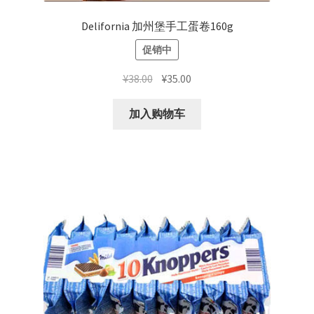
Delifornia 加州堡手工蛋卷160g
促销中
原
当
¥
38.00
¥
35.00
价
前
为：
价
加入购物车
¥38.00。
格
为：
¥35.00。