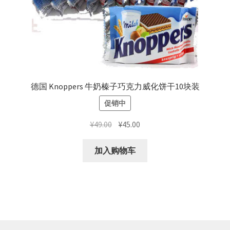
德国 Knoppers 牛奶榛子巧克力威化饼干10块装
促销中
原
当
¥
49.00
¥
45.00
价
前
为：
价
加入购物车
¥49.00。
格
为：
¥45.00。