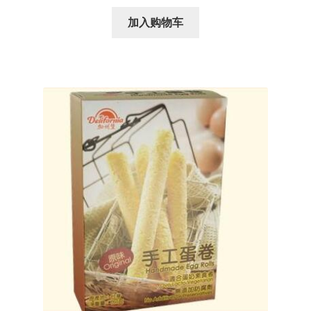
价
前
为：
价
加入购物车
¥209.00。
格
为：
¥129.00。