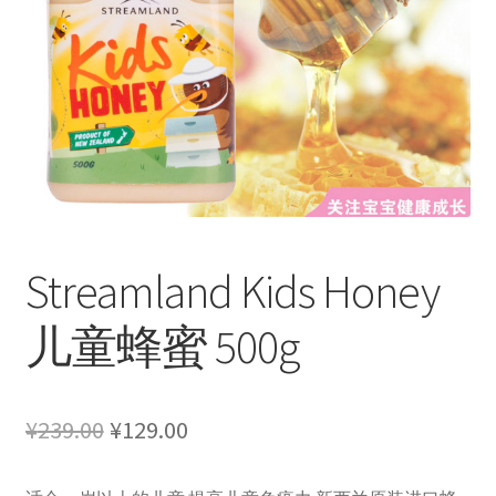
Streamland Kids Honey
儿童蜂蜜 500g
原
当
¥
239.00
¥
129.00
价
前