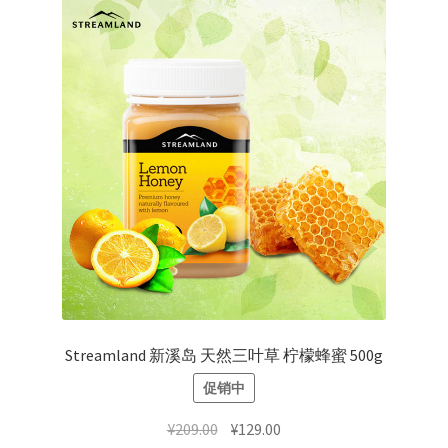
Streamland 新溪岛 天然三叶草 柠檬蜂蜜 500g
促销中
原
当
¥
209.00
¥
129.00