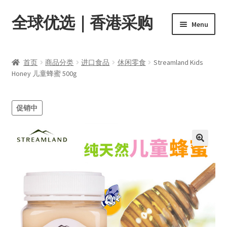
全球优选｜香港采购
Skip
Skip
Menu
to
to
navigation
content
首页
首页
商品分类
进口食品
休闲零食
Streamland Kids
Expand
Honey 儿童蜂蜜 500g
商品分类
child
menu
店内资讯
促销中
转账窗口
Expand
会员中心
child
menu