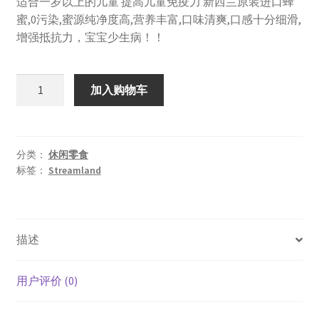
适合一岁以上的儿童 提高儿童免疫力 新西兰原装进口蜂
为：
价
蜜,0污染,蜜源纯净度高,营养丰富,口味清爽,口感十分细滑,
¥239.00。
格
增强抵抗力，宝宝少生病！！
为：
Streamland
¥129.00。
加入购物车
Kids
Honey
儿
童
分类：
休闲零食
标签：
Streamland
蜂
蜜
500g
数
描述
量
用户评价 (0)