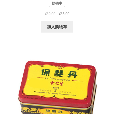
促销中
原
当
¥
69.00
¥
65.00
价
前
为：
价
加入购物车
¥69.00。
格
为：
¥65.00。