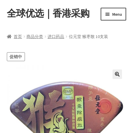
全球优选｜香港采购
Skip
Skip
Menu
to
to
navigation
content
首页
首页
商品分类
进口药品
位元堂 猴枣散 10支装
Expand
商品分类
child
促销中
menu
店内资讯
转账窗口
Expand
会员中心
child
menu