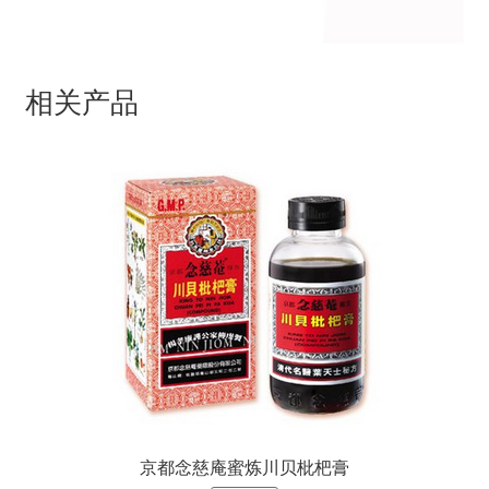
相关产品
京都念慈庵蜜炼川贝枇杷膏