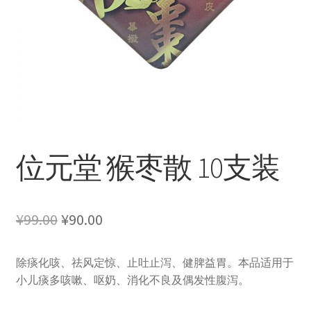
位元堂 猴枣散 10支装
原
当
¥
99.00
¥
90.00
价
前
除痰化咳、祛风定惊、止吐止泻、健脾益胃。本品适用于
为：
价
小儿痰多咳嗽、呕奶、消化不良及偶发性腹泻。
¥99.00。
格