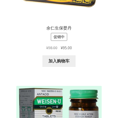
余仁生保婴丹
促销中
原
当
¥
98.00
¥
95.00
价
前
为：
价
加入购物车
¥98.00。
格
为：
¥95.00。