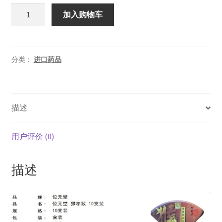
为：
位
加入购物车
元
¥90.00。
堂
猴
枣
分类：
进口药品
散
10
支
描述
装
数
量
用户评价 (0)
描述