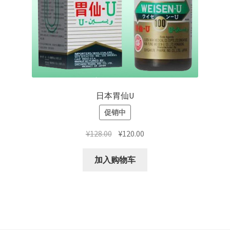
日本胃仙U
促销中
原
当
¥
128.00
¥
120.00
价
前
为：
价
加入购物车
¥128.00。
格
为：
¥120.00。