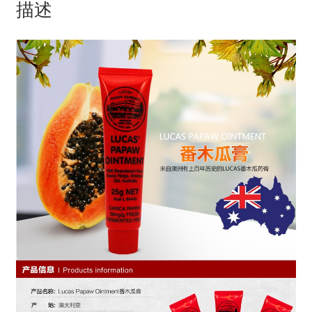
描述
痘
缓
解
炎
症
和
烫
伤
25g
数
量