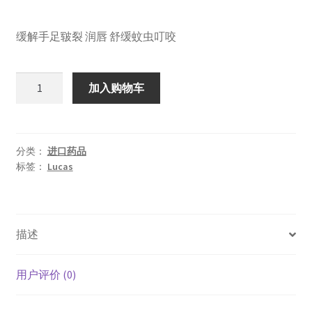
价
前
缓解手足皲裂 润唇 舒缓蚊虫叮咬
为：
价
¥78.00。
格
Lucas
加入购物车
为：
澳
洲
¥55.00。
木
瓜
分类：
进口药品
标签：
Lucas
膏
保
湿
滋
描述
润
有
助
用户评价 (0)
于
祛