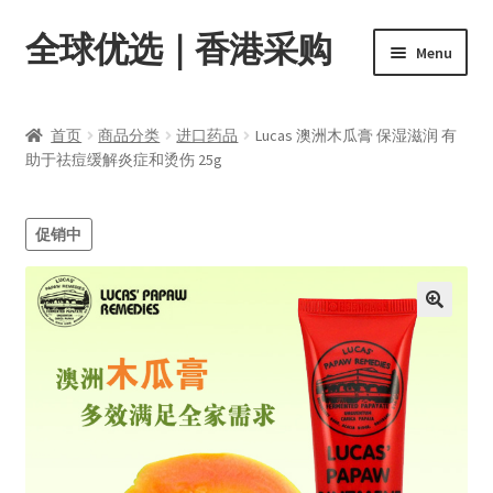
全球优选｜香港采购
Skip
Skip
Menu
to
to
navigation
content
首页
首页
商品分类
进口药品
Lucas 澳洲木瓜膏 保湿滋润 有
Expand
助于祛痘缓解炎症和烫伤 25g
商品分类
child
menu
店内资讯
促销中
转账窗口
Expand
会员中心
child
menu