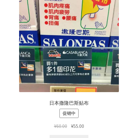
日本撒隆巴斯贴布
促销中
原
当
¥
60.00
¥
55.00
价
前