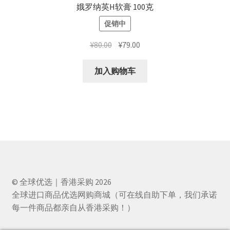
娥罗纳英H软膏 100克
促销中
原
当
¥
80.00
¥
79.00
价
前
为：
价
加入购物车
¥80.00。
格
为：
¥79.00。
© 全球优选｜香港采购 2026
全球进口商品优选网购商城（可在线自助下单，我们承诺
每一件商品都亲自从香港采购！）