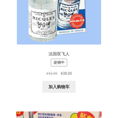
法国双飞人
促销中
原
当
¥
42.00
¥
38.00
价
前
为：
价
加入购物车
¥42.00。
格
为：
¥38.00。