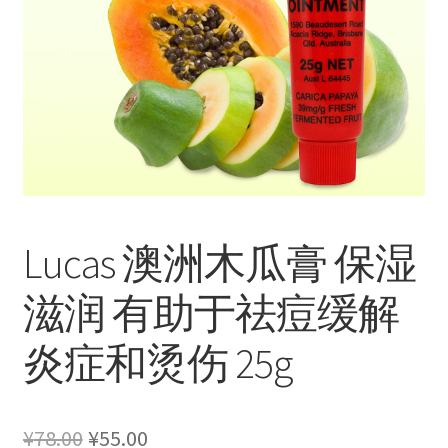
Lucas 澳洲木瓜膏 保湿
滋润 有助于祛痘缓解
炎症和烫伤 25g
原
当
¥
78.00
¥
55.00