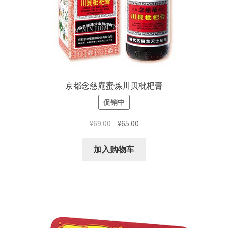
京都念慈庵蜜炼川贝枇杷膏
促销中
原
当
¥
69.00
¥
65.00
价
前
为：
价
加入购物车
¥69.00。
格
为：
¥65.00。