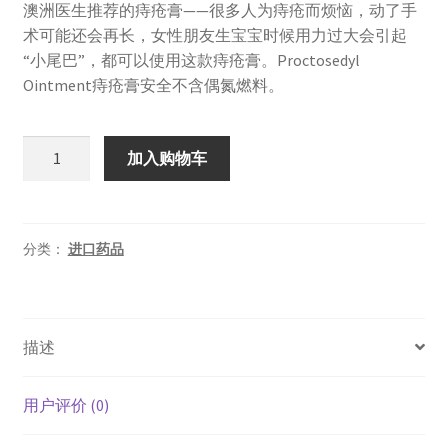
澳洲医生推荐的痔疮膏——很多人为痔疮而烦恼，动了手
为：
价
术可能还会再长，女性朋友生宝宝时候用力过大会引起
¥180.00。
格
“小尾巴”，都可以使用这款痔疮膏。Proctosedyl
Ointment痔疮膏安全不含偶氮燃料。
为：
¥160.00。
澳
加入购物车
洲
Proctosedyl
Ointment
痔
分类：
进口药品
疮
肛
裂
描述
膏
30g
孕
用户评价 (0)
妇
可