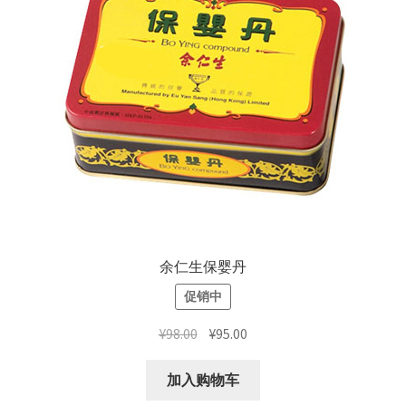
余仁生保婴丹
促销中
原
当
¥
98.00
¥
95.00
价
前
为：
价
加入购物车
¥98.00。
格