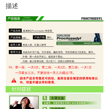
描述
用
数
量