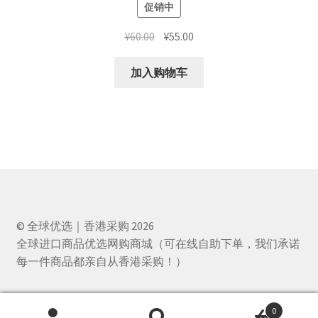
促销中
原
当
¥
60.00
¥
55.00
价
前
为：
价
加入购物车
¥60.00。
格
为：
¥55.00。
© 全球优选｜香港采购 2026
全球进口商品优选网购商城（可在线自助下单，我们承诺
每一件商品都亲自从香港采购！）
0