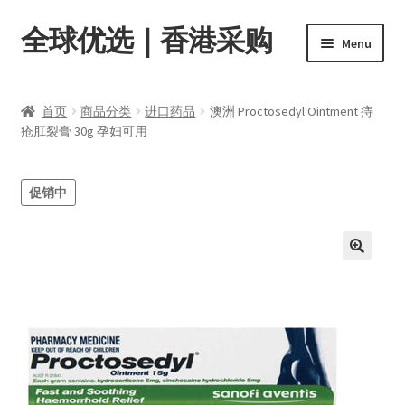
全球优选｜香港采购
Skip
Skip
Menu
to
to
navigation
content
首页
首页
商品分类
进口药品
澳洲 Proctosedyl Ointment 痔
Expand
疮肛裂膏 30g 孕妇可用
商品分类
child
menu
店内资讯
促销中
转账窗口
Expand
会员中心
child
menu