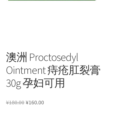
澳洲 Proctosedyl
Ointment 痔疮肛裂膏
30g 孕妇可用
原
当
¥
180.00
¥
160.00
价
前