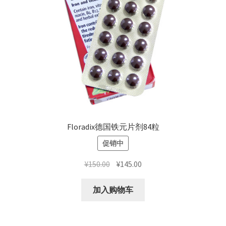
Floradix德国铁元片剂84粒
促销中
原
当
¥
150.00
¥
145.00
价
前
为：
价
加入购物车
¥150.00。
格
为：