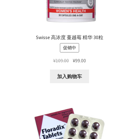
Swisse 高浓度 蔓越莓 精华 30粒
促销中
原
当
¥
109.00
¥
99.00
价
前
为：
价
加入购物车
¥109.00。
格
为：
¥99.00。