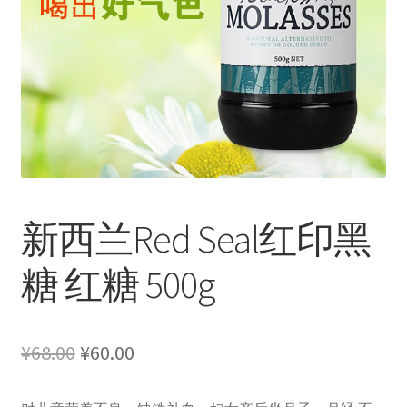
新西兰Red Seal红印黑
糖 红糖 500g
原
当
¥
68.00
¥
60.00
价
前