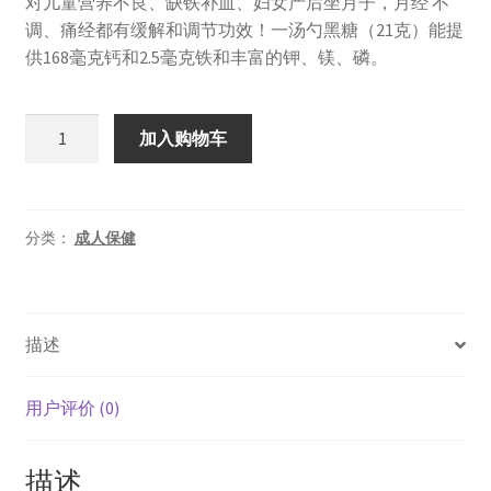
对儿童营养不良、缺铁补血、妇女产后坐月子，月经 不
为：
价
调、痛经都有缓解和调节功效！一汤勺黑糖（21克）能提
¥68.00。
格
供168毫克钙和2.5毫克铁和丰富的钾、镁、磷。
为：
新
¥60.00。
加入购物车
西
兰
Red
Seal
分类：
成人保健
红
印
黑
描述
糖
红
糖
用户评价 (0)
500g
数
描述
量