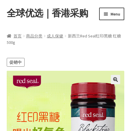
全球优选｜香港采购
Skip
Skip
Menu
to
to
navigation
content
首页
首页
商品分类
成人保健
新西兰Red Seal红印黑糖 红糖
Expand
500g
商品分类
child
menu
店内资讯
促销中
转账窗口
Expand
会员中心
child
menu