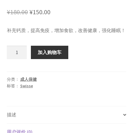
原
当
¥
180.00
¥
150.00
价
前
补充钙质，提高免疫，增加食欲，改善健康，强化睡眠！
为：
价
¥180.00。
格
Swisse
加入购物车
为：
钙
片
¥150.00。
+维
D
分类：
成人保健
标签：
Swisse
150
粒
全
家
描述
可
以
一
用户评价 (0)