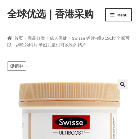
全球优选｜香港采购
Skip
Skip
Menu
to
to
navigation
content
首页
首页
商品分类
成人保健
Swisse 钙片+维D 150粒 全家可
Expand
以一起吃的钙片 孕妇儿童也可以吃的钙片
商品分类
child
menu
店内资讯
促销中
转账窗口
Expand
会员中心
child
menu