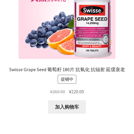
Swisse Grape Seed 葡萄籽 180片 抗氧化 抗辐射 延缓衰老
促销中
原
当
¥
260.00
¥
220.00
价
前
为：
价
加入购物车
¥260.00。
格
为：
¥220.00。