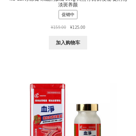
淡斑养颜
促销中
原
当
¥
159.00
¥
125.00
价
前
为：
价
加入购物车
¥159.00。
格
为：
¥125.00。