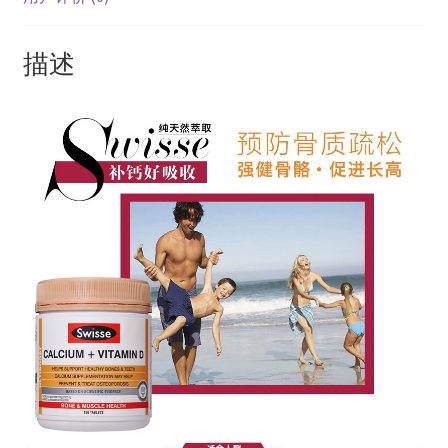
起
吃
描述
的
钙
片
孕
妇
儿
童
也
可
以
吃
的
钙
片
数
量