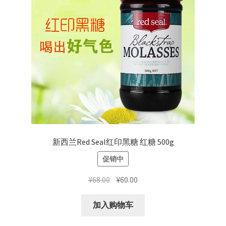
新西兰Red Seal红印黑糖 红糖 500g
促销中
原
当
¥
68.00
¥
60.00
价
前
为：
价
加入购物车
¥68.00。
格