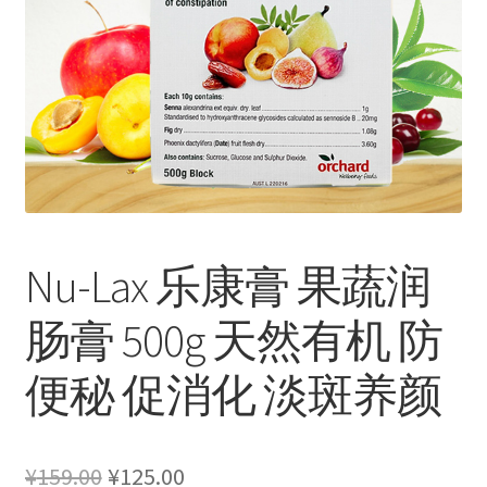
Nu-Lax 乐康膏 果蔬润
肠膏 500g 天然有机 防
便秘 促消化 淡斑养颜
原
当
¥
159.00
¥
125.00