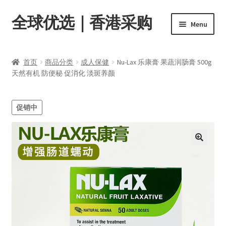
全球优选｜香港采购
Skip
Skip
Menu
to
to
navigation
content
首页
首页
商品分类
成人保健
Nu-Lax 乐康膏 果蔬润肠膏 500g
Expand
天然有机 防便秘 促消化 淡斑养颜
商品分类
child
menu
店内资讯
促销中
转账窗口
Expand
会员中心
child
menu