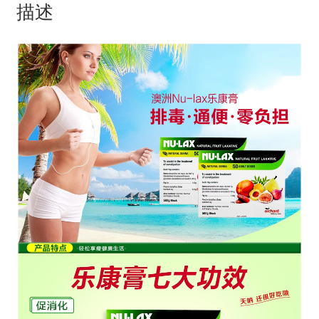
描述
有
机
防
便
秘
促
消
化
淡
斑
养
颜
数
量