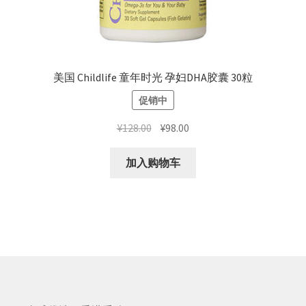
美国 Childlife 童年时光 孕妇DHA胶囊 30粒
促销中
原
当
¥
128.00
¥
98.00
价
前
为：
价
加入购物车
¥128.00。
格
为：
¥98.00。