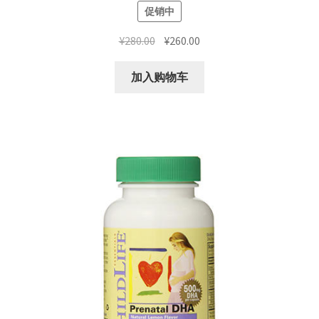
促销中
原
当
¥
280.00
¥
260.00
价
前
为：
价
加入购物车
¥280.00。
格
为：
¥260.00。