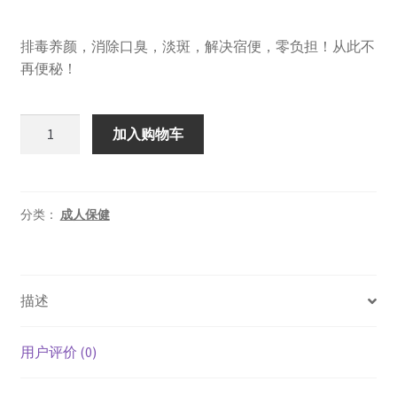
价
前
排毒养颜，消除口臭，淡斑，解决宿便，零负担！从此不
为：
价
再便秘！
¥159.00。
格
为：
Nu-
加入购物车
Lax
¥125.00。
乐
康
膏
分类：
成人保健
果
蔬
润
描述
肠
膏
500g
用户评价 (0)
天
然